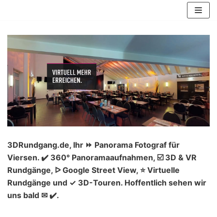
Zum
Inhalt
springen
3DRundgang.de, Ihr ⏩ Panorama Fotograf für
Viersen. ✔️ 360° Panoramaaufnahmen, ☑️ 3D & VR
Rundgänge, ᐅ Google Street View, ⭐ Virtuelle
Rundgänge und ✓ 3D-Touren. Hoffentlich sehen wir
uns bald ✉ ✔️.