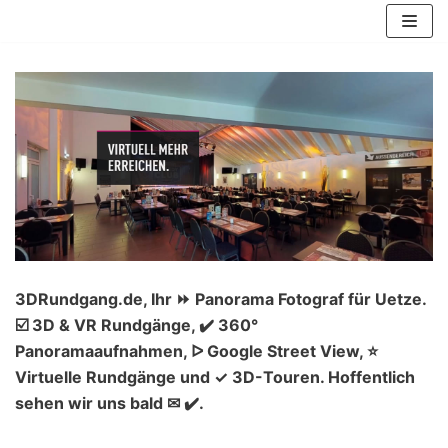
Zum
Inhalt
springen
3DRundgang.de, Ihr ⏩ Panorama Fotograf für Uetze.
☑️ 3D & VR Rundgänge, ✔️ 360°
Panoramaaufnahmen, ᐅ Google Street View, ⭐
Virtuelle Rundgänge und ✓ 3D-Touren. Hoffentlich
sehen wir uns bald ✉ ✔️.