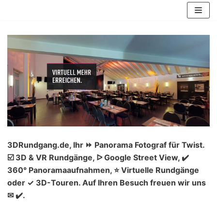
Zum
Inhalt
springen
3DRundgang.de, Ihr ⏩ Panorama Fotograf für Twist.
☑️ 3D & VR Rundgänge, ᐅ Google Street View, ✔️
360° Panoramaaufnahmen, ⭐ Virtuelle Rundgänge
oder ✓ 3D-Touren. Auf Ihren Besuch freuen wir uns
✉ ✔️.