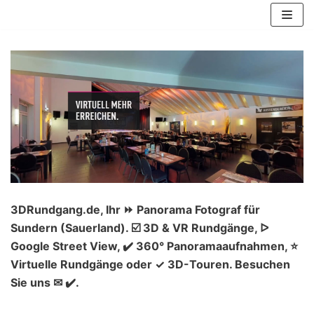
Zum
Inhalt
springen
3DRundgang.de, Ihr ⏩ Panorama Fotograf für
Sundern (Sauerland). ☑️ 3D & VR Rundgänge, ᐅ
Google Street View, ✔️ 360° Panoramaaufnahmen, ⭐
Virtuelle Rundgänge oder ✓ 3D-Touren. Besuchen
Sie uns ✉ ✔️.