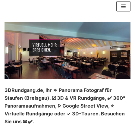
Zum
Inhalt
springen
3DRundgang.de, Ihr ⏩ Panorama Fotograf für
Staufen (Breisgau). ☑️ 3D & VR Rundgänge, ✔️ 360°
Panoramaaufnahmen, ᐅ Google Street View, ⭐
Virtuelle Rundgänge oder ✓ 3D-Touren. Besuchen
Sie uns ✉ ✔️.