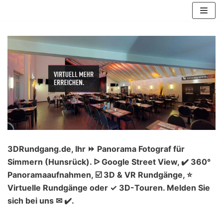
Zum
Inhalt
springen
3DRundgang.de, Ihr ⏩ Panorama Fotograf für
Simmern (Hunsrück). ᐅ Google Street View, ✔️ 360°
Panoramaaufnahmen, ☑️ 3D & VR Rundgänge, ⭐
Virtuelle Rundgänge oder ✓ 3D-Touren. Melden Sie
sich bei uns ✉ ✔️.