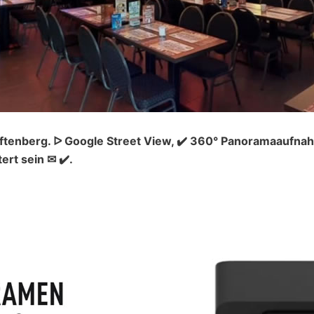
tenberg. ᐅ Google Street View, ✔️ 360° Panoramaaufnah
rt sein ✉ ✔️.