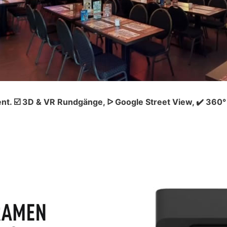
ent. ☑️ 3D & VR Rundgänge, ᐅ Google Street View, ✔️ 36