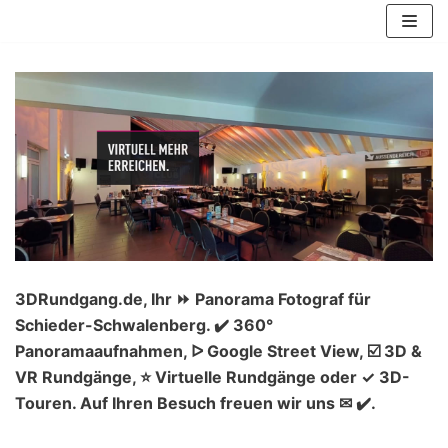
Zum
Inhalt
springen
3DRundgang.de, Ihr ⏩ Panorama Fotograf für
Schieder-Schwalenberg. ✔️ 360°
Panoramaaufnahmen, ᐅ Google Street View, ☑️ 3D &
VR Rundgänge, ⭐ Virtuelle Rundgänge oder ✓ 3D-
Touren. Auf Ihren Besuch freuen wir uns ✉ ✔️.