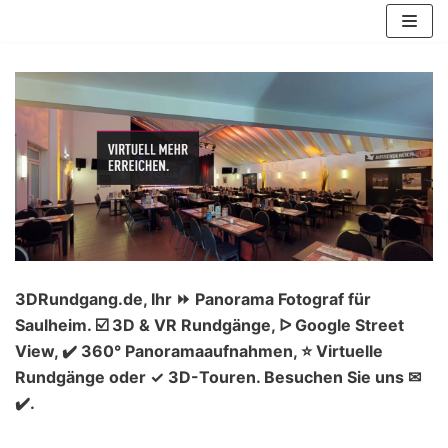
Zum
Inhalt
springen
3DRundgang.de, Ihr ⏩ Panorama Fotograf für
Saulheim. ☑️ 3D & VR Rundgänge, ᐅ Google Street
View, ✔️ 360° Panoramaaufnahmen, ⭐ Virtuelle
Rundgänge oder ✓ 3D-Touren. Besuchen Sie uns ✉
✔️.