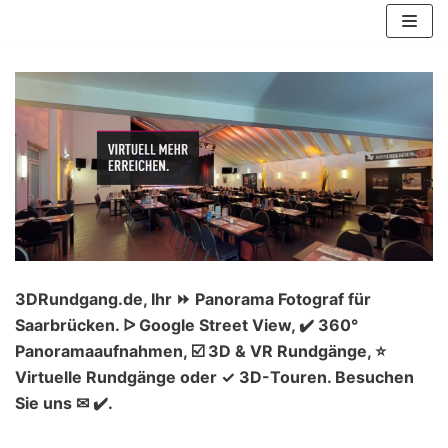
Zum
Inhalt
springen
3DRundgang.de, Ihr ⏩ Panorama Fotograf für
Saarbrücken. ᐅ Google Street View, ✔️ 360°
Panoramaaufnahmen, ☑️ 3D & VR Rundgänge, ⭐
Virtuelle Rundgänge oder ✓ 3D-Touren. Besuchen
Sie uns ✉ ✔️.