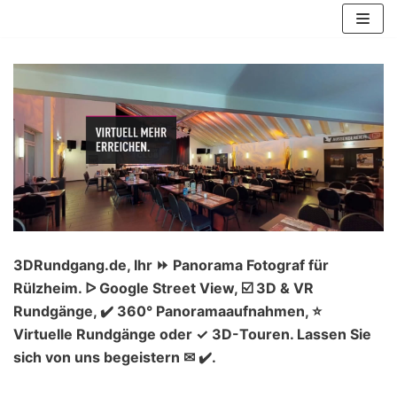
Zum
Inhalt
springen
3DRundgang.de, Ihr ⏩ Panorama Fotograf für
Rülzheim. ᐅ Google Street View, ☑️ 3D & VR
Rundgänge, ✔️ 360° Panoramaaufnahmen, ⭐
Virtuelle Rundgänge oder ✓ 3D-Touren. Lassen Sie
sich von uns begeistern ✉ ✔️.