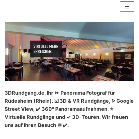
Zum
Inhalt
springen
3DRundgang.de, Ihr ⏩ Panorama Fotograf für
Rüdesheim (Rhein). ☑️ 3D & VR Rundgänge, ᐅ Google
Street View, ✔️ 360° Panoramaaufnahmen, ⭐
Virtuelle Rundgänge und ✓ 3D-Touren. Wir freuen
uns auf Ihren Besuch ✉ ✔️.