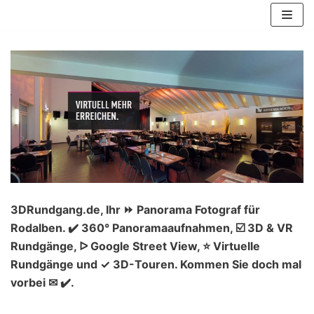
Zum
Inhalt
springen
3DRundgang.de, Ihr ⏩ Panorama Fotograf für
Rodalben. ✔️ 360° Panoramaaufnahmen, ☑️ 3D & VR
Rundgänge, ᐅ Google Street View, ⭐ Virtuelle
Rundgänge und ✓ 3D-Touren. Kommen Sie doch mal
vorbei ✉ ✔️.