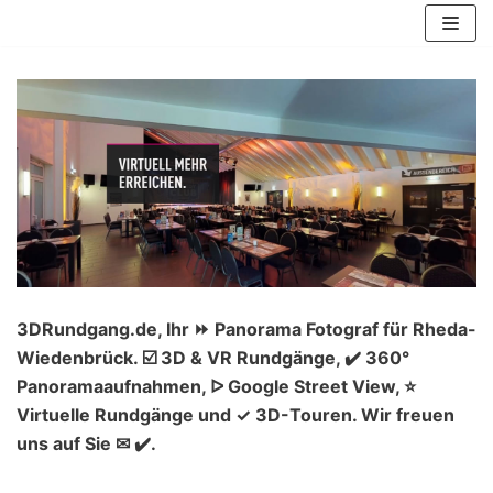
Zum
Inhalt
springen
3DRundgang.de, Ihr ⏩ Panorama Fotograf für Rheda-
Wiedenbrück. ☑️ 3D & VR Rundgänge, ✔️ 360°
Panoramaaufnahmen, ᐅ Google Street View, ⭐
Virtuelle Rundgänge und ✓ 3D-Touren. Wir freuen
uns auf Sie ✉ ✔️.