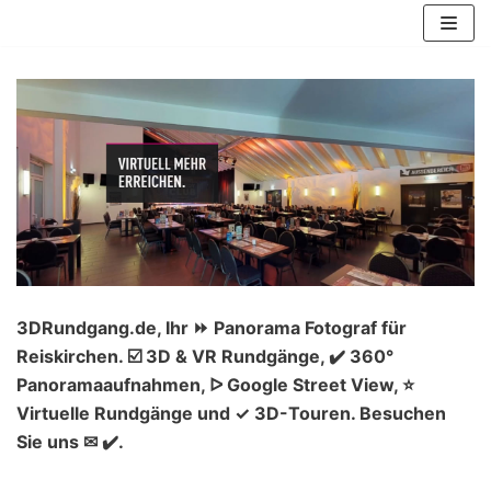
Zum
Inhalt
springen
3DRundgang.de, Ihr ⏩ Panorama Fotograf für
Reiskirchen. ☑️ 3D & VR Rundgänge, ✔️ 360°
Panoramaaufnahmen, ᐅ Google Street View, ⭐
Virtuelle Rundgänge und ✓ 3D-Touren. Besuchen
Sie uns ✉ ✔️.