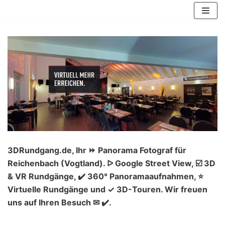
Zum
Inhalt
springen
3DRundgang.de, Ihr ⏩ Panorama Fotograf für
Reichenbach (Vogtland). ᐅ Google Street View, ☑️ 3D
& VR Rundgänge, ✔️ 360° Panoramaaufnahmen, ⭐
Virtuelle Rundgänge und ✓ 3D-Touren. Wir freuen
uns auf Ihren Besuch ✉ ✔️.