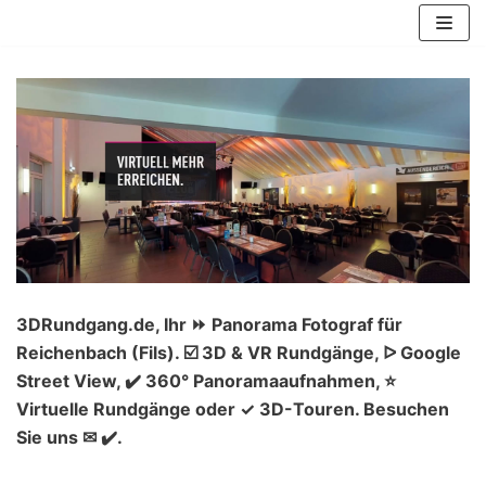
Zum
Inhalt
springen
3DRundgang.de, Ihr ⏩ Panorama Fotograf für
Reichenbach (Fils). ☑️ 3D & VR Rundgänge, ᐅ Google
Street View, ✔️ 360° Panoramaaufnahmen, ⭐
Virtuelle Rundgänge oder ✓ 3D-Touren. Besuchen
Sie uns ✉ ✔️.