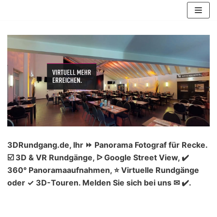
Zum
Inhalt
springen
3DRundgang.de, Ihr ⏩ Panorama Fotograf für Recke.
☑️ 3D & VR Rundgänge, ᐅ Google Street View, ✔️
360° Panoramaaufnahmen, ⭐ Virtuelle Rundgänge
oder ✓ 3D-Touren. Melden Sie sich bei uns ✉ ✔️.