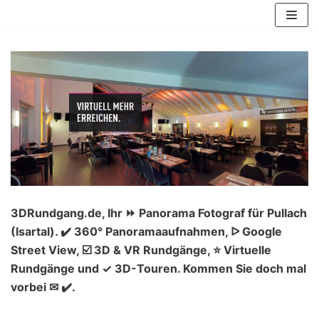
Zum
Inhalt
springen
3DRundgang.de, Ihr ⏩ Panorama Fotograf für Pullach
(Isartal). ✔️ 360° Panoramaaufnahmen, ᐅ Google
Street View, ☑️ 3D & VR Rundgänge, ⭐ Virtuelle
Rundgänge und ✓ 3D-Touren. Kommen Sie doch mal
vorbei ✉ ✔️.