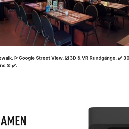
tzwalk. ᐅ Google Street View, ☑️ 3D & VR Rundgänge, ✔️
ns ✉ ✔️.