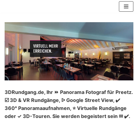
Zum
Inhalt
springen
3DRundgang.de, Ihr ⏩ Panorama Fotograf für Preetz.
☑️ 3D & VR Rundgänge, ᐅ Google Street View, ✔️
360° Panoramaaufnahmen, ⭐ Virtuelle Rundgänge
oder ✓ 3D-Touren. Sie werden begeistert sein ✉ ✔️.