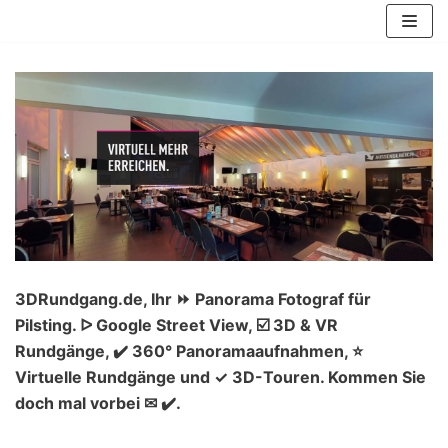
Zum
Inhalt
springen
3DRundgang.de, Ihr ⏩ Panorama Fotograf für
Pilsting. ᐅ Google Street View, ☑️ 3D & VR
Rundgänge, ✔️ 360° Panoramaaufnahmen, ⭐
Virtuelle Rundgänge und ✓ 3D-Touren. Kommen Sie
doch mal vorbei ✉ ✔️.