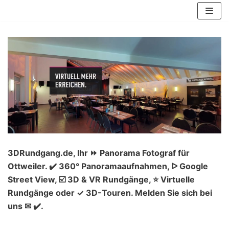
Zum
Inhalt
springen
3DRundgang.de, Ihr ⏩ Panorama Fotograf für
Ottweiler. ✔️ 360° Panoramaaufnahmen, ᐅ Google
Street View, ☑️ 3D & VR Rundgänge, ⭐ Virtuelle
Rundgänge oder ✓ 3D-Touren. Melden Sie sich bei
uns ✉ ✔️.