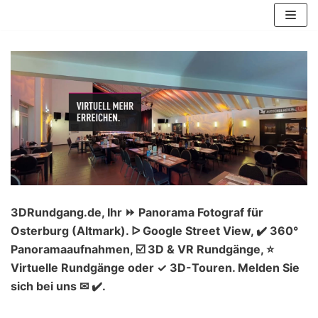
Zum
Inhalt
springen
3DRundgang.de, Ihr ⏩ Panorama Fotograf für
Osterburg (Altmark). ᐅ Google Street View, ✔️ 360°
Panoramaaufnahmen, ☑️ 3D & VR Rundgänge, ⭐
Virtuelle Rundgänge oder ✓ 3D-Touren. Melden Sie
sich bei uns ✉ ✔️.