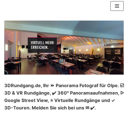
Zum
Inhalt
springen
3DRundgang.de, Ihr ⏩ Panorama Fotograf für Olpe. ☑️
3D & VR Rundgänge, ✔️ 360° Panoramaaufnahmen, ᐅ
Google Street View, ⭐ Virtuelle Rundgänge und ✓
3D-Touren. Melden Sie sich bei uns ✉ ✔️.