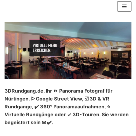
Zum
Inhalt
springen
3DRundgang.de, Ihr ⏩ Panorama Fotograf für
Nürtingen. ᐅ Google Street View, ☑️ 3D & VR
Rundgänge, ✔️ 360° Panoramaaufnahmen, ⭐
Virtuelle Rundgänge oder ✓ 3D-Touren. Sie werden
begeistert sein ✉ ✔️.