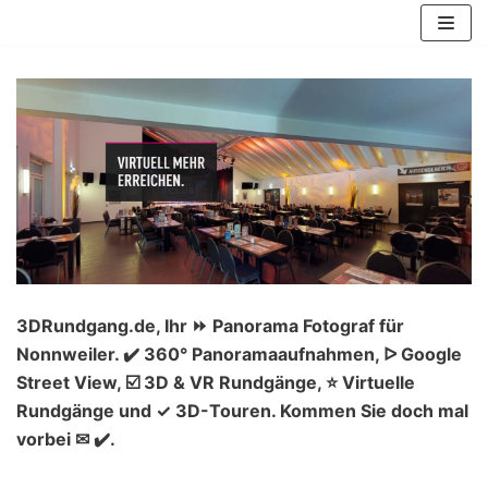
Zum
Inhalt
springen
3DRundgang.de, Ihr ⏩ Panorama Fotograf für
Nonnweiler. ✔️ 360° Panoramaaufnahmen, ᐅ Google
Street View, ☑️ 3D & VR Rundgänge, ⭐ Virtuelle
Rundgänge und ✓ 3D-Touren. Kommen Sie doch mal
vorbei ✉ ✔️.