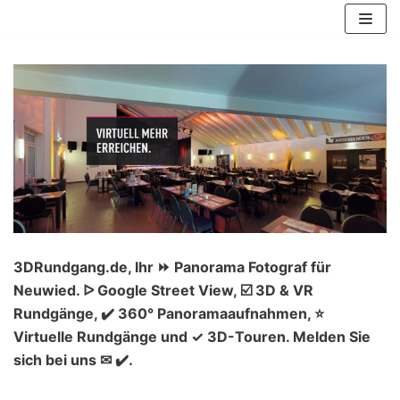
Zum
Inhalt
springen
3DRundgang.de, Ihr ⏩ Panorama Fotograf für
Neuwied. ᐅ Google Street View, ☑️ 3D & VR
Rundgänge, ✔️ 360° Panoramaaufnahmen, ⭐
Virtuelle Rundgänge und ✓ 3D-Touren. Melden Sie
sich bei uns ✉ ✔️.