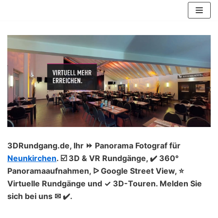
Zum
Inhalt
springen
3DRundgang.de, Ihr ⏩ Panorama Fotograf für
Neunkirchen
. ☑️ 3D & VR Rundgänge, ✔️ 360°
Panoramaaufnahmen, ᐅ Google Street View, ⭐
Virtuelle Rundgänge und ✓ 3D-Touren. Melden Sie
sich bei uns ✉ ✔️.