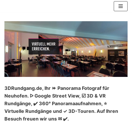
Zum
Inhalt
springen
3DRundgang.de, Ihr ⏩ Panorama Fotograf für
Neuhofen. ᐅ Google Street View, ☑️ 3D & VR
Rundgänge, ✔️ 360° Panoramaaufnahmen, ⭐
Virtuelle Rundgänge und ✓ 3D-Touren. Auf Ihren
Besuch freuen wir uns ✉ ✔️.