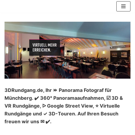
Zum
Inhalt
springen
3DRundgang.de, Ihr ⏩ Panorama Fotograf für
Münchberg. ✔️ 360° Panoramaaufnahmen, ☑️ 3D &
VR Rundgänge, ᐅ Google Street View, ⭐ Virtuelle
Rundgänge und ✓ 3D-Touren. Auf Ihren Besuch
freuen wir uns ✉ ✔️.