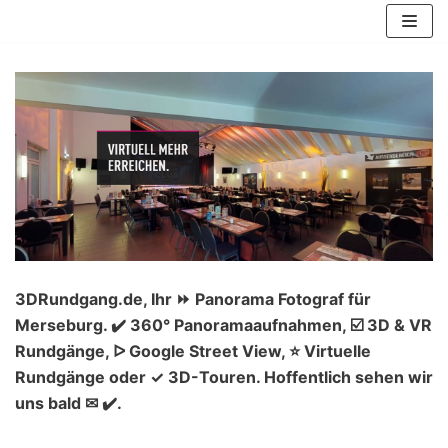
Zum
Inhalt
springen
3DRundgang.de, Ihr ⏩ Panorama Fotograf für
Merseburg. ✔️ 360° Panoramaaufnahmen, ☑️ 3D & VR
Rundgänge, ᐅ Google Street View, ⭐ Virtuelle
Rundgänge oder ✓ 3D-Touren. Hoffentlich sehen wir
uns bald ✉ ✔️.