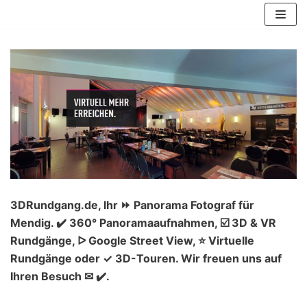
Zum
Inhalt
springen
3DRundgang.de, Ihr ⏩ Panorama Fotograf für
Mendig. ✔️ 360° Panoramaaufnahmen, ☑️ 3D & VR
Rundgänge, ᐅ Google Street View, ⭐ Virtuelle
Rundgänge oder ✓ 3D-Touren. Wir freuen uns auf
Ihren Besuch ✉ ✔️.