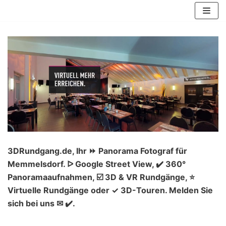
Zum
Inhalt
springen
3DRundgang.de, Ihr ⏩ Panorama Fotograf für
Memmelsdorf. ᐅ Google Street View, ✔️ 360°
Panoramaaufnahmen, ☑️ 3D & VR Rundgänge, ⭐
Virtuelle Rundgänge oder ✓ 3D-Touren. Melden Sie
sich bei uns ✉ ✔️.