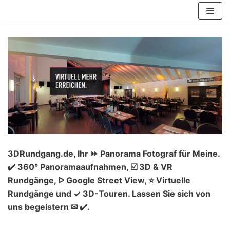
Zum
Inhalt
springen
3DRundgang.de, Ihr ⏩ Panorama Fotograf für Meine.
✔️ 360° Panoramaaufnahmen, ☑️ 3D & VR
Rundgänge, ᐅ Google Street View, ⭐ Virtuelle
Rundgänge und ✓ 3D-Touren. Lassen Sie sich von
uns begeistern ✉ ✔️.