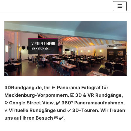
Zum
Inhalt
springen
3DRundgang.de, Ihr ⏩ Panorama Fotograf für
Mecklenburg-Vorpommern. ☑️ 3D & VR Rundgänge,
ᐅ Google Street View, ✔️ 360° Panoramaaufnahmen,
⭐ Virtuelle Rundgänge und ✓ 3D-Touren. Wir freuen
uns auf Ihren Besuch ✉ ✔️.