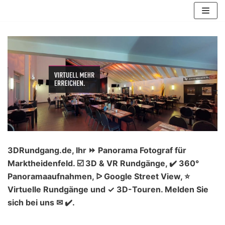
Zum
Inhalt
springen
3DRundgang.de, Ihr ⏩ Panorama Fotograf für
Marktheidenfeld. ☑️ 3D & VR Rundgänge, ✔️ 360°
Panoramaaufnahmen, ᐅ Google Street View, ⭐
Virtuelle Rundgänge und ✓ 3D-Touren. Melden Sie
sich bei uns ✉ ✔️.