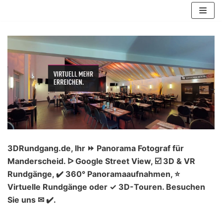
Zum
Inhalt
springen
3DRundgang.de, Ihr ⏩ Panorama Fotograf für
Manderscheid. ᐅ Google Street View, ☑️ 3D & VR
Rundgänge, ✔️ 360° Panoramaaufnahmen, ⭐
Virtuelle Rundgänge oder ✓ 3D-Touren. Besuchen
Sie uns ✉ ✔️.