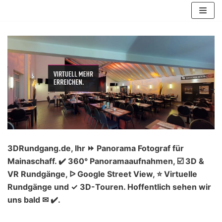
Zum
Inhalt
springen
3DRundgang.de, Ihr ⏩ Panorama Fotograf für
Mainaschaff. ✔️ 360° Panoramaaufnahmen, ☑️ 3D &
VR Rundgänge, ᐅ Google Street View, ⭐ Virtuelle
Rundgänge und ✓ 3D-Touren. Hoffentlich sehen wir
uns bald ✉ ✔️.