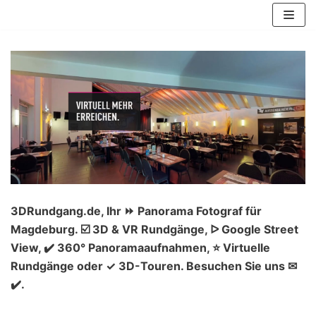
Zum
Inhalt
springen
3DRundgang.de, Ihr ⏩ Panorama Fotograf für
Magdeburg. ☑️ 3D & VR Rundgänge, ᐅ Google Street
View, ✔️ 360° Panoramaaufnahmen, ⭐ Virtuelle
Rundgänge oder ✓ 3D-Touren. Besuchen Sie uns ✉
✔️.