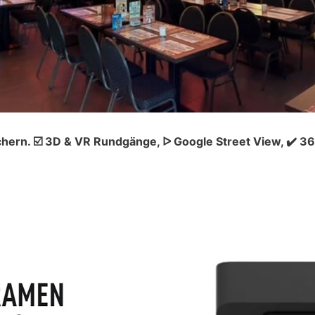
hern. ☑️ 3D & VR Rundgänge, ᐅ Google Street View, ✔️ 