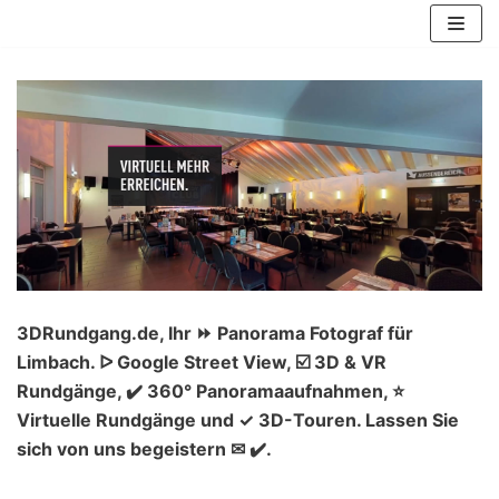
Zum
Inhalt
springen
3DRundgang.de, Ihr ⏩ Panorama Fotograf für
Limbach. ᐅ Google Street View, ☑️ 3D & VR
Rundgänge, ✔️ 360° Panoramaaufnahmen, ⭐
Virtuelle Rundgänge und ✓ 3D-Touren. Lassen Sie
sich von uns begeistern ✉ ✔️.