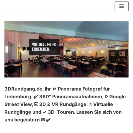
Zum
Inhalt
springen
3DRundgang.de, Ihr ⏩ Panorama Fotograf für
Liebenburg. ✔️ 360° Panoramaaufnahmen, ᐅ Google
Street View, ☑️ 3D & VR Rundgänge, ⭐ Virtuelle
Rundgänge und ✓ 3D-Touren. Lassen Sie sich von
uns begeistern ✉ ✔️.