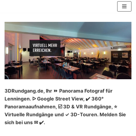
Zum
Inhalt
springen
3DRundgang.de, Ihr ⏩ Panorama Fotograf für
Lenningen. ᐅ Google Street View, ✔️ 360°
Panoramaaufnahmen, ☑️ 3D & VR Rundgänge, ⭐
Virtuelle Rundgänge und ✓ 3D-Touren. Melden Sie
sich bei uns ✉ ✔️.