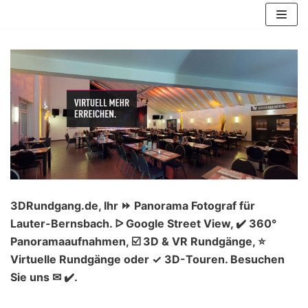
Zum
Inhalt
springen
3DRundgang.de, Ihr ⏩ Panorama Fotograf für
Lauter-Bernsbach. ᐅ Google Street View, ✔️ 360°
Panoramaaufnahmen, ☑️ 3D & VR Rundgänge, ⭐
Virtuelle Rundgänge oder ✓ 3D-Touren. Besuchen
Sie uns ✉ ✔️.