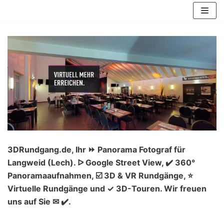
Zum
Inhalt
springen
3DRundgang.de, Ihr ⏩ Panorama Fotograf für
Langweid (Lech). ᐅ Google Street View, ✔️ 360°
Panoramaaufnahmen, ☑️ 3D & VR Rundgänge, ⭐
Virtuelle Rundgänge und ✓ 3D-Touren. Wir freuen
uns auf Sie ✉ ✔️.