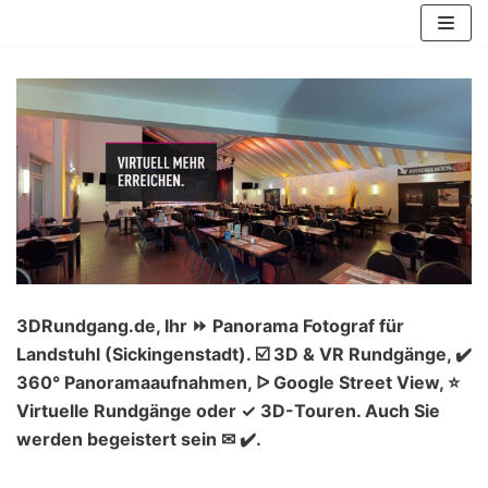
Zum
Inhalt
springen
3DRundgang.de, Ihr ⏩ Panorama Fotograf für
Landstuhl (Sickingenstadt). ☑️ 3D & VR Rundgänge, ✔️
360° Panoramaaufnahmen, ᐅ Google Street View, ⭐
Virtuelle Rundgänge oder ✓ 3D-Touren. Auch Sie
werden begeistert sein ✉ ✔️.