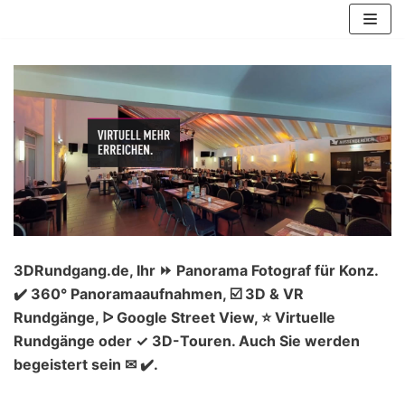
Zum
Inhalt
springen
3DRundgang.de, Ihr ⏩ Panorama Fotograf für Konz.
✔️ 360° Panoramaaufnahmen, ☑️ 3D & VR
Rundgänge, ᐅ Google Street View, ⭐ Virtuelle
Rundgänge oder ✓ 3D-Touren. Auch Sie werden
begeistert sein ✉ ✔️.