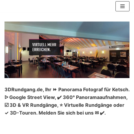
Zum
Inhalt
springen
3DRundgang.de, Ihr ⏩ Panorama Fotograf für Ketsch.
ᐅ Google Street View, ✔️ 360° Panoramaaufnahmen,
☑️ 3D & VR Rundgänge, ⭐ Virtuelle Rundgänge oder
✓ 3D-Touren. Melden Sie sich bei uns ✉ ✔️.